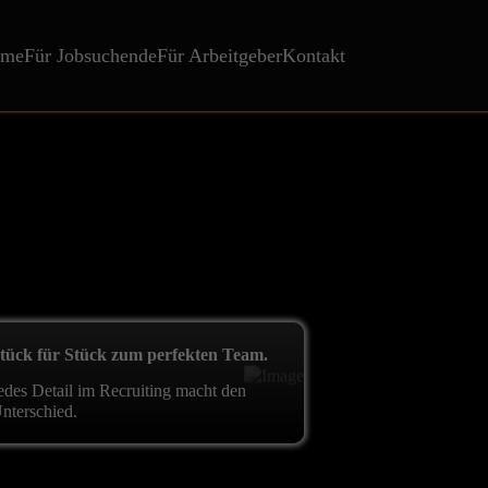
me
Für Jobsuchende
Für Arbeitgeber
Kontakt
tück für Stück zum perfekten Team.
edes Detail im Recruiting macht den
nterschied.