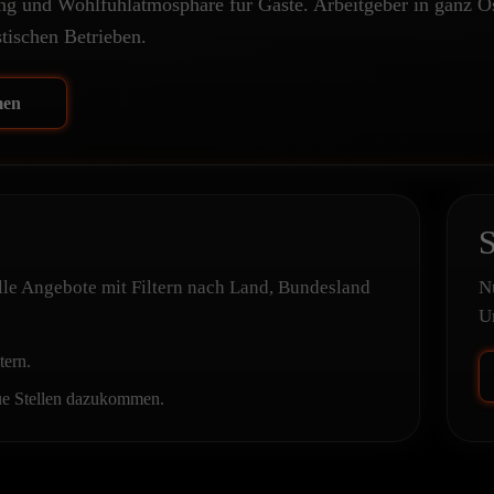
g und Wohlfühlatmosphäre für Gäste. Arbeitgeber in ganz Öst
stischen Betrieben.
men
S
elle Angebote mit Filtern nach Land, Bundesland
N
U
tern.
eue Stellen dazukommen.